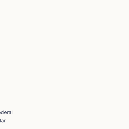
ederal
lar