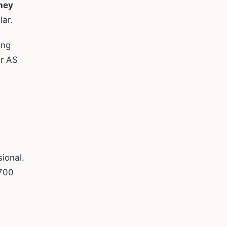
ney
lar.
ang
ar AS
ional.
.700