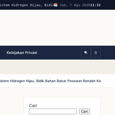
tem Hidrogen Hijau, Bidik Bahan Bakar Pesawat Rendah Kar
Jum, 7 Agu 2026
11:32
Kebijakan Privasi
☰
stem Hidrogen Hijau, Bidik Bahan Bakar Pesawat Rendah Karbon
Bol
Cari
Cari