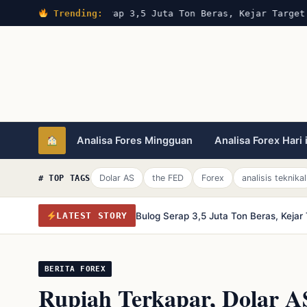
Trending:
Bulog Serap 3,5 Juta Ton Beras, Kejar Target 4
Analisa Fores Mingguan
Analisa Forex Hari 
Dolar AS
the FED
Forex
analisis teknikal
# TOP TAGS
Bulog Serap 3,5 Juta Ton Beras, Keja
LATEST STORY
BERITA FOREX
Rupiah Terkapar, Dolar A