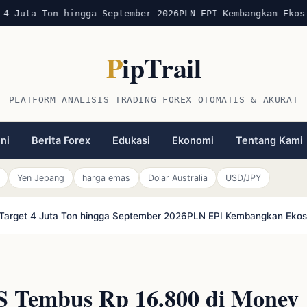
 Juta Ton hingga September 2026
PLN EPI Kembangkan Ekosis
P
ipTrail
PLATFORM ANALISIS TRADING FOREX OTOMATIS & AKURAT
ini
Berita Forex
Edukasi
Ekonomi
Tentang Kami
Yen Jepang
harga emas
Dolar Australia
USD/JPY
r Target 4 Juta Ton hingga September 2026
PLN EPI Kembangkan Ekosi
S Tembus Rp 16.800 di Money