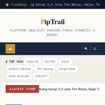
Trending:
Bulog Serap 3,5 Juta Ton Beras, Kejar Targe
P
ipTrail
PLATFORM ANALISIS TRADING FOREX OTOMATIS &
AKURAT
☰
Dolar AS
the FED
Forex
# TOP TAGS
analisis teknikal
Yen Jepang
harga emas
Dolar Australia
USD/JPY
Bulog Serap 3,5 Juta Ton Beras, Kejar Tar
LATEST STORY