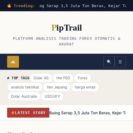
Trending:
Bulog Serap 3,5 Juta Ton Beras, Kejar Targ
P
ipTrail
PLATFORM ANALISIS TRADING FOREX OTOMATIS &
AKURAT
☰
Dolar AS
the FED
Forex
# TOP TAGS
analisis teknikal
Yen Jepang
harga emas
Dolar Australia
USD/JPY
Bulog Serap 3,5 Juta Ton Beras, Kejar Tar
LATEST STORY