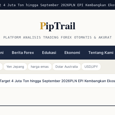
t 4 Juta Ton hingga September 2026
PLN EPI Kembangkan Eko
P
ipTrail
PLATFORM ANALISIS TRADING FOREX OTOMATIS & AKURAT
ini
Berita Forex
Edukasi
Ekonomi
Tentang Kami
Yen Jepang
harga emas
Dolar Australia
USD/JPY
r Target 4 Juta Ton hingga September 2026
PLN EPI Kembangkan Ekosi