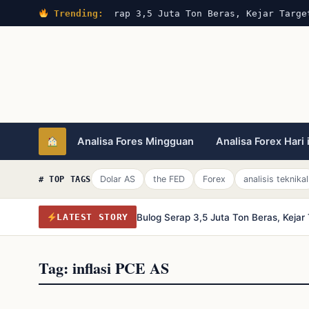
Trending:
Bulog Serap 3,5 Juta Ton Beras, Kejar Targe
Analisa Fores Mingguan
Analisa Forex Hari 
Dolar AS
the FED
Forex
analisis teknikal
# TOP TAGS
Bulog Serap 3,5 Juta Ton Beras, Keja
LATEST STORY
Tag:
inflasi PCE AS