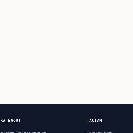
KATEGORI
TAUTAN
Analisa Fores Mingguan
Tentang Kami