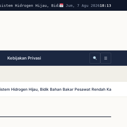
sistem Hidrogen Hijau, Bidik Bahan Bakar Pesawat Rendah 
Jum, 7 Agu 2026
18:13
Kebijakan Privasi
☰
stem Hidrogen Hijau, Bidik Bahan Bakar Pesawat Rendah Karbon
Bol