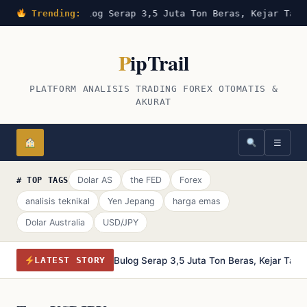
Trending:
Bulog Serap 3,5 Juta Ton Beras, Kejar Targ
P
ipTrail
PLATFORM ANALISIS TRADING FOREX OTOMATIS &
AKURAT
☰
Dolar AS
the FED
Forex
# TOP TAGS
analisis teknikal
Yen Jepang
harga emas
Dolar Australia
USD/JPY
Bulog Serap 3,5 Juta Ton Beras, Kejar Tar
LATEST STORY