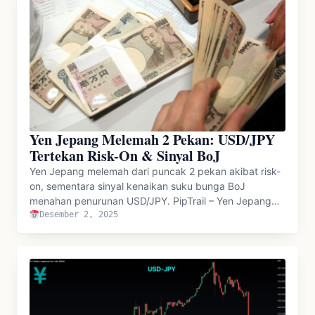
Yen Jepang Melemah 2 Pekan: USD/JPY
Tertekan Risk-On & Sinyal BoJ
Yen Jepang melemah dari puncak 2 pekan akibat risk-
on, sementara sinyal kenaikan suku bunga BoJ
menahan penurunan USD/JPY. PipTrail – Yen Jepang…
Desember 2, 2025