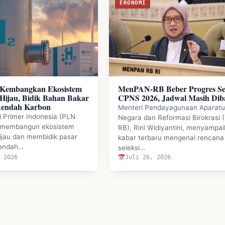
EKONOMI
Kembangkan Ekosistem
MenPAN-RB Beber Progres Sel
Hijau, Bidik Bahan Bakar
CPNS 2026, Jadwal Masih Dib
Rendah Karbon
Menteri Pendayagunaan Aparatu
 Primer Indonesia (PLN
Negara dan Reformasi Birokrasi 
i membangun ekosistem
RB), Rini Widiyantini, menyampa
ijau dan membidik pasar
kabar terbaru mengenai rencana
rendah…
seleksi…
, 2026
Juli 26, 2026