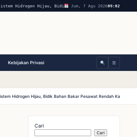
istem Hidrogen Hijau, Bidik Bahan Bakar Pesawat Rendah K
Jum, 7 Agu 2026
09:02
Kebijakan Privasi
☰
stem Hidrogen Hijau, Bidik Bahan Bakar Pesawat Rendah Karbon
Bol
Cari
Cari