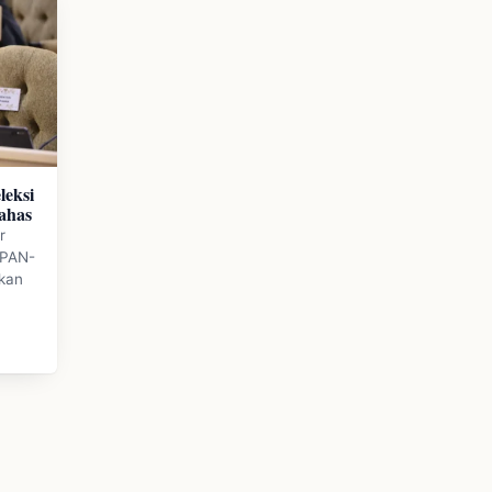
eksi
ahas
r
(PAN-
ikan