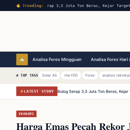
Trending:
Bulog Serap 3,5 Juta Ton Beras, Kejar Target
Analisa Fores Mingguan
Analisa Forex Hari 
Dolar AS
the FED
Forex
analisis teknikal
# TOP TAGS
Bulog Serap 3,5 Juta Ton Beras, Keja
LATEST STORY
EKONOMI
Harga Emas Pecah Rekor 