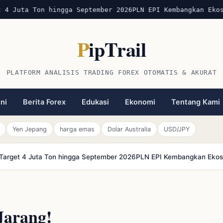
 4 Juta Ton hingga September 2026
PLN EPI Kembangkan Ekos
P
ipTrail
PLATFORM ANALISIS TRADING FOREX OTOMATIS & AKURAT
ini
Berita Forex
Edukasi
Ekonomi
Tentang Kami
Yen Jepang
harga emas
Dolar Australia
USD/JPY
r Target 4 Juta Ton hingga September 2026
PLN EPI Kembangkan Ekosi
Jarang!