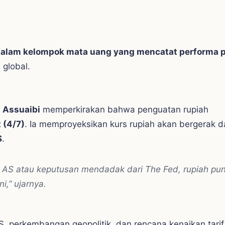
dalam kelompok mata uang yang mencatat performa p
 global.
 Assuaibi
memperkirakan bahwa penguatan rupiah
 (4/7)
. Ia memproyeksikan kurs rupiah akan bergerak 
S
.
i AS atau keputusan mendadak dari The Fed, rupiah pu
i,” ujarnya.
S, perkembangan geopolitik, dan rencana kenaikan tarif