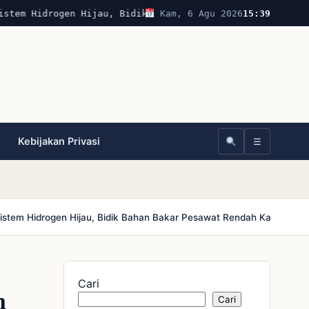
tem Hidrogen Hijau, Bidik Bahan Bakar Pesawat Rendah Kar
Kam, 6 Agu 2026
15:39
Kebijakan Privasi
☰
stem Hidrogen Hijau, Bidik Bahan Bakar Pesawat Rendah Karbon
Bol
Cari
n
Cari