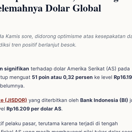
lemahnya Dolar Global
da Kamis sore, didorong optimisme atas kesepakatan 
ksi tren positif berlanjut besok.
 signifikan
terhadap dolar Amerika Serikat (AS) pada
tutup menguat
51 poin atau 0,32 persen
ke level
Rp16.19
ebelumnya.
te (JISDOR)
yang diterbitkan oleh
Bank Indonesia (BI)
j
vel
Rp16.209 per dolar AS
.
if pelaku pasar, terutama karena terjadi di tengah
fiskal AS yang masih membayangi nilai tukar dolar sec