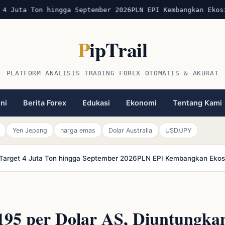
 Juta Ton hingga September 2026
PLN EPI Kembangkan Ekosis
P
ipTrail
PLATFORM ANALISIS TRADING FOREX OTOMATIS & AKURAT
ini
Berita Forex
Edukasi
Ekonomi
Tentang Kami
Yen Jepang
harga emas
Dolar Australia
USD/JPY
r Target 4 Juta Ton hingga September 2026
PLN EPI Kembangkan Ekosi
95 per Dolar AS, Diuntungka