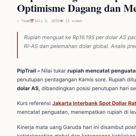
Optimisme Dagang dan Me
✍️ Team
Juli 3, 2025
👁 13 views
Rupiah menguat ke Rp16.195 per dolar AS pa
RI-AS dan pelemahan dolar global. Analis predi
PipTrail –
Nilai tukar
rupiah mencatat penguatan
penutupan perdagangan Kamis sore. Rupiah di
dolar AS
, dibandingkan posisi penutupan hari s
Kurs referensi
Jakarta Interbank Spot Dollar Ra
mencatat penguatan, menempatkan rupiah di le
Kinerja mata uang Garuda hari ini disambut posit
ketidakpastian global dan ketegangan kebijakan 