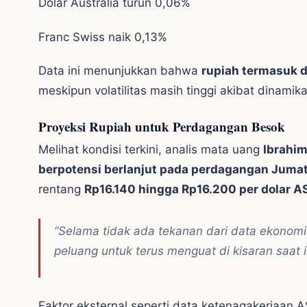
Dolar Australia turun 0,06%
Franc Swiss naik 0,13%
Data ini menunjukkan bahwa
rupiah termasuk 
meskipun volatilitas masih tinggi akibat dinamika
Proyeksi Rupiah untuk Perdagangan Besok
Melihat kondisi terkini, analis mata uang
Ibrahim
berpotensi berlanjut pada perdagangan Jumat
rentang
Rp16.140 hingga Rp16.200 per dolar A
“Selama tidak ada tekanan dari data ekonom
peluang untuk terus menguat di kisaran saat in
Faktor eksternal seperti data ketenagakerjaan A