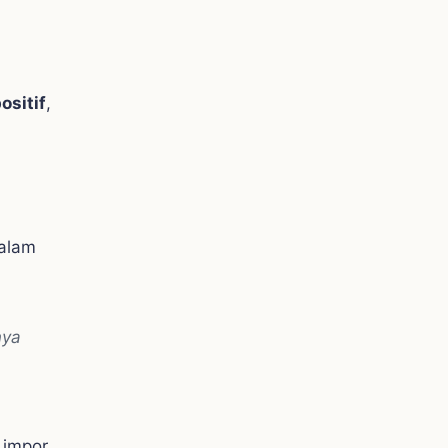
ositif
,
dalam
nya
 impor