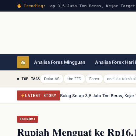
Trending:
Bulog Serap 3,5 Juta Ton Beras, Kejar Target 4
Analisa Fores Mingguan
Analisa Forex Hari 
Dolar AS
the FED
Forex
analisis teknikal
# TOP TAGS
Bulog Serap 3,5 Juta Ton Beras, Keja
LATEST STORY
EKONOMI
Rupiah Menguat ke Rp16.1